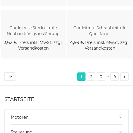
Kaufen
Kaufen
Gurtleitrolle Steckleitrolle
Gurtleitrolle Schraubleitrolle
Neubau Königsausführung
Quer Mini...
3,62 €
4,99 €
Preis inkl. MwSt. zzgl.
Preis inkl. MwSt. zzgl.
Versandkosten
Versandkosten
Kaufen
Kaufen
…


1
2
3
9
STARTSEITE
Motoren
keyboard_arrow_down
Steuerung
keyboard_arrow_down