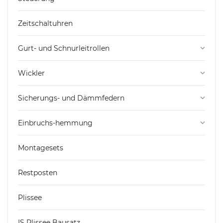
Zeitschaltuhren
Gurt- und Schnurleitrollen
keyboard_arrow_down
Wickler
keyboard_arrow_down
Sicherungs- und Dämmfedern
keyboard_arrow_down
Einbruchs-hemmung
keyboard_arrow_down
Montagesets
Restposten
Plissee
IS Plissee Bausatz