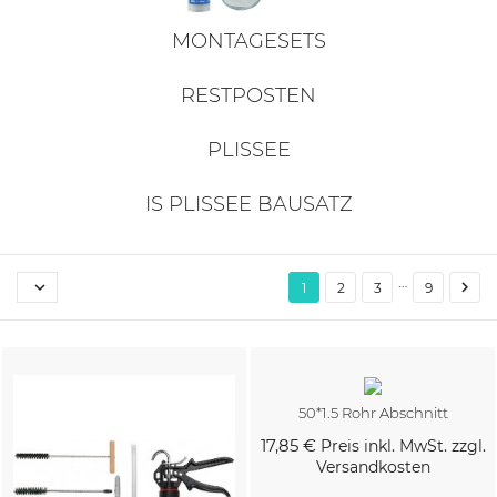
MONTAGESETS
RESTPOSTEN
PLISSEE
IS PLISSEE BAUSATZ
…


1
2
3
9
50*1.5 Rohr Abschnitt
17,85 €
Preis inkl. MwSt. zzgl.
Versandkosten