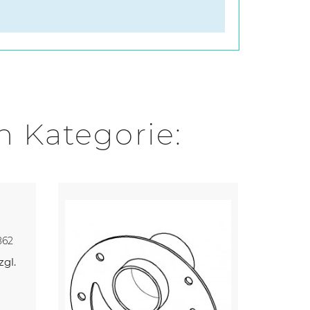
n Kategorie:
862
zgl.