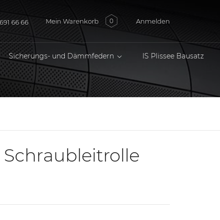
Mein Warenkorb
Anmelden
0
691 66 66
Sicherungs- und Dämmfedern
IS Plissee Bausatz
e Schraubleitrolle