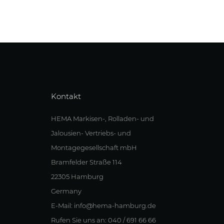
Kontakt
HEMA Markisen-, Rolladen- und
Jalousien- Vertriebs- und
Montagegesellschaft mbH
Bramfelder Straße 114
22305 Hamburg
Germany
E-Mail: info@hema-hamburg.de
Rufen Sie uns an: 040 / 691 66 66