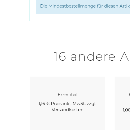
Die Mindestbestellmenge für diesen Artikel
16 andere A
Für
Exzernteil
697
1,16 €
Preis inkl. MwSt. zzgl.
Versandkosten
. zzgl.
1,0