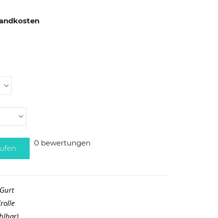
rsandkosten
0 bewertungen
ufen
 Gurt
rolle
hlbar)