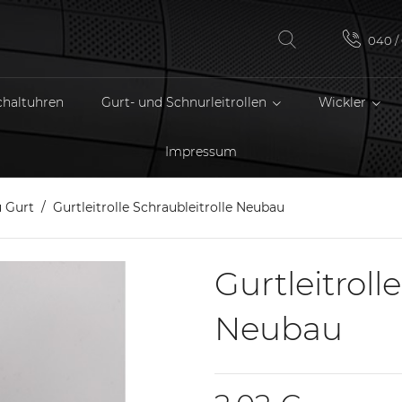
040 / 
chaltuhren
Gurt- und Schnurleitrollen
Wickler
Impressum
 Gurt
Gurtleitrolle Schraubleitrolle Neubau
Gurtleitroll
Neubau