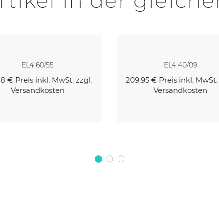
rtikel in der gleiche
EL4 40/09
Motorkabel Für EL1/1F/4/
Motoren Typ 50
95 €
Preis inkl. MwSt. zzgl.
Versandkosten
14,28 €
Preis inkl. MwSt. z
Versandkosten
Kaufen