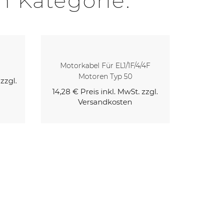
n Kategorie:
4F
EL4 60/75
503,24 €
Preis inkl. MwSt. zzgl.
309,43
Versandkosten
zgl.
Kaufen
Kaufen