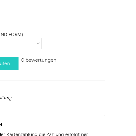
UND FORM)
0 bewertungen
ufen
haltung
N
r Kartenzahlung die Zahlung erfolgt per