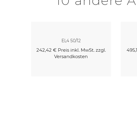
10 andere A
EL4 60/55
t. zzgl.
495,18 €
Preis inkl. MwSt. zzgl.
209,
Versandkosten
Kaufen
Kaufen