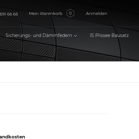
Mein Warenkorb
Anmelden
0
691 66 66
Sicherungs- und Dämmfedern
IS Plissee Bausatz
rsandkosten