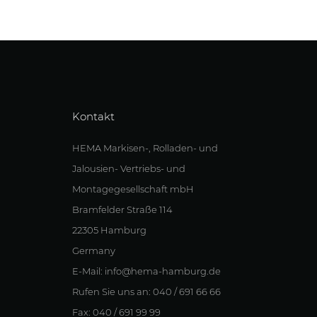
Kontakt
HEMA Markisen-, Rolladen- und
Jalousien- Vertriebs- und
Montagegesellschaft mbH
Bramfelder Straße 114
22305 Hamburg
Germany
E-Mail: info@hema-hamburg.de
Rufen Sie uns an: 040 / 691 66 66
Fax: 040 / 691 99 99