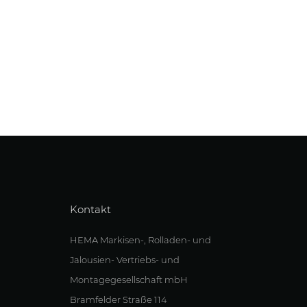
Kontakt
HEMA Markisen-, Rolladen- und
Jalousien- Vertriebs- und
Montagegesellschaft mbH
Bramfelder Straße 114