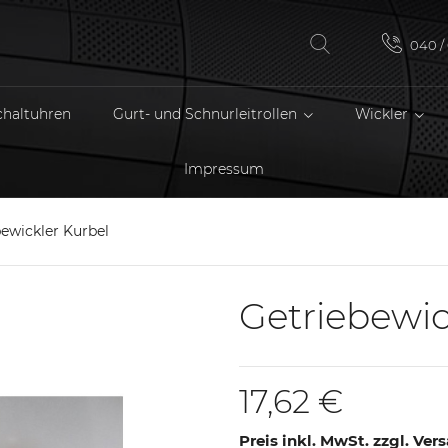
040 / 
chaltuhren
Gurt- und Schnurleitrollen
Wickler
Impressum
ewickler Kurbel
Getriebewic
17,62 €
Preis inkl. MwSt. zzgl. Ve