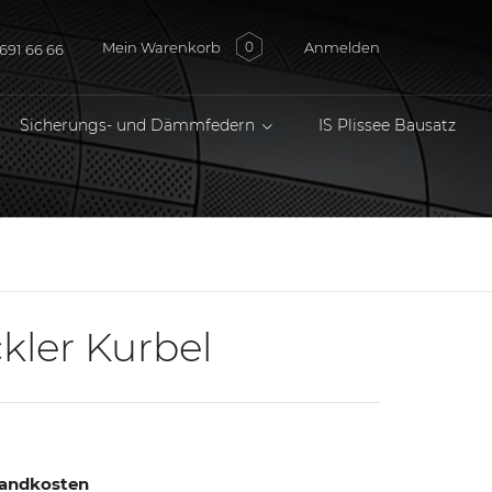
Mein Warenkorb
Anmelden
0
691 66 66
Sicherungs- und Dämmfedern
IS Plissee Bausatz
kler Kurbel
rsandkosten