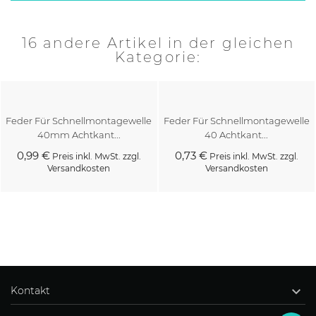
16 andere Artikel in der gleichen
Kategorie:
Feder Für Schnellmontagewelle
Feder Für Schnellmontagewelle
40mm Achtkant...
40 Achtkant...
0,99 €
0,73 €
Preis inkl. MwSt. zzgl.
Preis inkl. MwSt. zzgl.
Versandkosten
Versandkosten
Kaufen
Kaufen

Kontakt