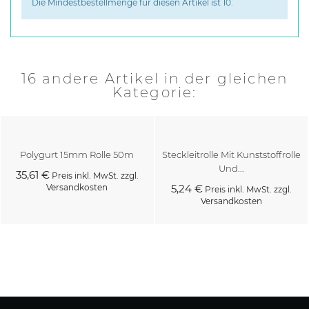
Die Mindestbestellmenge für diesen Artikel ist 10.
16 andere Artikel in der gleichen
Kategorie:
Polygurt 15mm Rolle 50m
Steckleitrolle Mit Kunststoffrolle
Und...
35,61 €
Preis inkl. MwSt. zzgl.
Versandkosten
5,24 €
Preis inkl. MwSt. zzgl.
Versandkosten
Kaufen
Kaufen