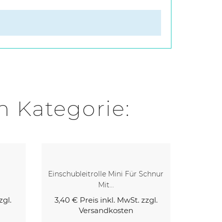
n Kategorie:
Schnur
Polygurt 12mm 50m Rolle
Gurtrep
37,39 €
Preis inkl. MwSt. zzgl.
Versandkosten
zgl.
16,50 