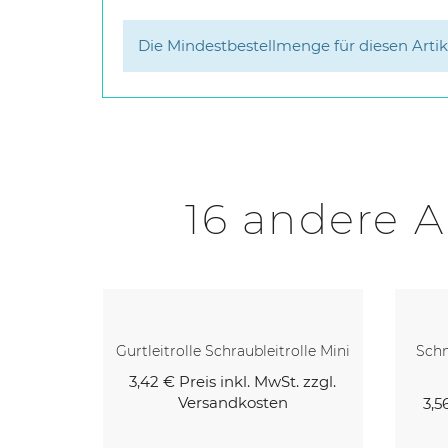
Die Mindestbestellmenge für diesen Artikel
16 andere A
olle Mini
Schnurleitrolle Schraubleitrolle
Mini...
. zzgl.
3,56 €
Preis inkl. MwSt. zzgl.
4,1
Versandkosten