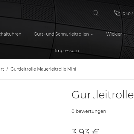
040 / 
chaltuhren
Gurt- und Schnurleitrollen
Wickler
Impressum
rt
Gurtleitrolle Mauerleitrolle Mini
Gurtleitroll
0 bewertungen
3,93 €