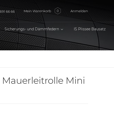
Mein Warenkorb
Anmelden
0
691 66 66
Sicherungs- und Dämmfedern
IS Plissee Bausatz
e Mauerleitrolle Mini