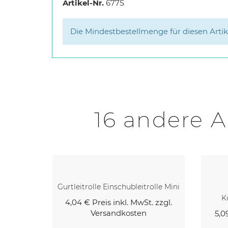
Artikel-Nr.
677S
Die Mindestbestellmenge für diesen Artikel
16 andere A
rolle Mini
Steckleitrolle Mini Mit
Gurt
Kunststoffrolle Mit Oder...
. zzgl.
5,09 €
Preis inkl. MwSt. zzgl.
4,9
Versandkosten