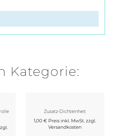
n Kategorie:
Gurtleitrolle Einschub-
Gurtlei
Schraubleitrolle Mini
K
zgl.
4,13 €
Preis inkl. MwSt. zzgl.
2,85 
Versandkosten