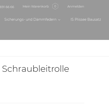
Mein Warenkorb
Anmelden
0
691 66 66
Sicherungs- und Dämmfedern
IS Plissee Bausatz
e Schraubleitrolle