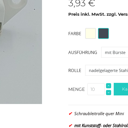
3,93 €
Preis inkl. MwSt. zzgl. Ve
Weiß
Schwarz
FARBE
AUSFÜHRUNG
ROLLE
Ka
MENGE
✔
Schraubleitrolle quer Mini
✔
mit Kunststoff- oder Stahlrol