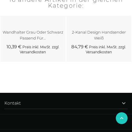
Kategorie:
Wandhalter Grau Oder Schwarz
2-Kanal Design Handsender
Passend Für...
Weiß
10,39 €
84,79 €
Preis inkl. MwSt. zzgl.
Preis inkl. MwSt. zzgl.
Versandkosten
Versandkosten
Kaufen
Kaufen

Kontakt