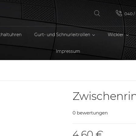
040 / 
chaltuhren
Gurt- und Schnurleitrollen
Wickler
Impressum
Zwischenri
0 bewertungen
4,60 €