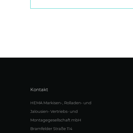
Kontakt
HEMA Markisen-, Rolladen- und
Jalousien- Vertriebs- und
Montagegesellschaft mbH
Bramfelder Straße 114