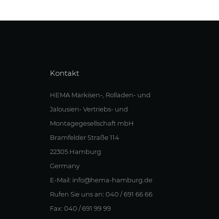
Kontakt
HEMA Markisen-, Rolladen- und
Jalousien- Vertriebs- und
Montagegesellschaft mbH
Bramfelder Straße 114
22305 Hamburg
Germany
E-Mail: info@hema-hamburg.de
Rufen Sie uns an: 040 / 691 66 66
Fax: 040 / 691 99 99