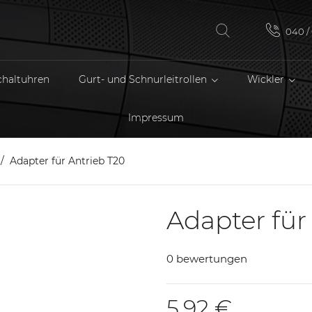
040 / 
chaltuhren
Gurt- und Schnurleitrollen
Wickler
Impressum
Adapter für Antrieb T20
Adapter für
0 bewertungen
5,92 €