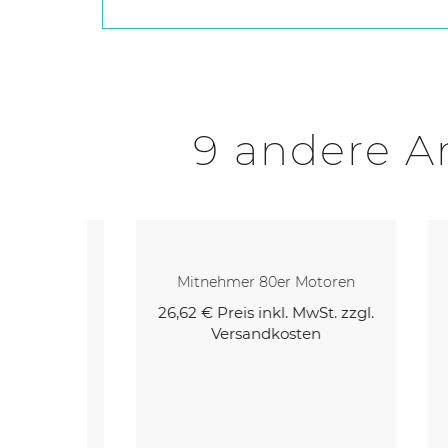
9 andere Ar
rmotor
Mitnehmer 80er Motoren
26,62 €
Preis inkl. MwSt. zzgl.
5,3
Versandkosten
. zzgl.