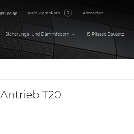
Mein Warenkorb
Anmelden
0
691 66 66
Sicherungs- und Dämmfedern
IS Plissee Bausatz
 Antrieb T20