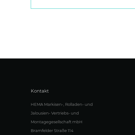
Kontakt
HEMA Markisen-, Rolladen- und
Jalousien- Vertriebs- und
Montagegesellschaft mbH
Bramfelder Straße 114