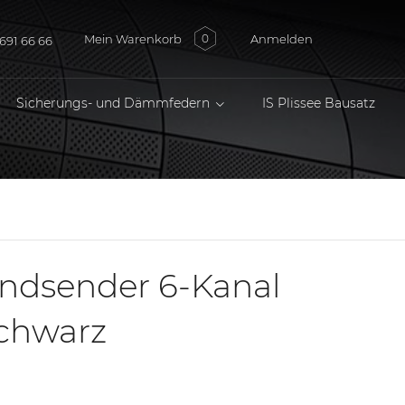
Mein Warenkorb
Anmelden
0
691 66 66
Sicherungs- und Dämmfedern
IS Plissee Bausatz
ndsender 6-Kanal
schwarz