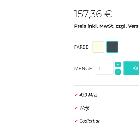
157,36 €
Preis inkl. MwSt. zzgl. Ve
Weiß
Schwarz
FARBE
Ka
MENGE
✔
433 MHz
✔
Weiß
✔
Codierbar