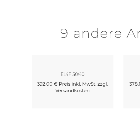
9 andere Ar
EL4F 50/40
t. zzgl.
392,00 €
Preis inkl. MwSt. zzgl.
378,
Versandkosten
Kaufen
Kaufen