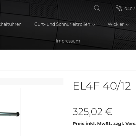
040 / 
chaltuhren
Gurt- und Schnurleitrollen
Wickler
Impressum
2
EL4F 40/12
325,02 €
Preis inkl. MwSt. zzgl. Ve