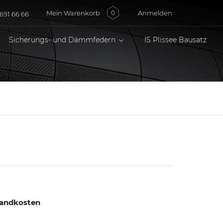
Mein Warenkorb
Anmelden
0
691 66 66
Sicherungs- und Dämmfedern
IS Plissee Bausatz
rsandkosten