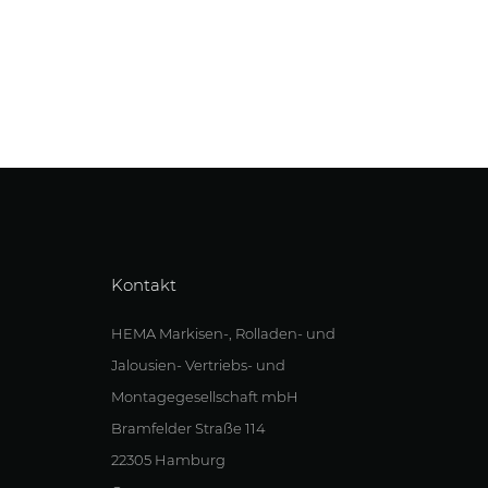
Kontakt
HEMA Markisen-, Rolladen- und
Jalousien- Vertriebs- und
Montagegesellschaft mbH
Bramfelder Straße 114
22305 Hamburg