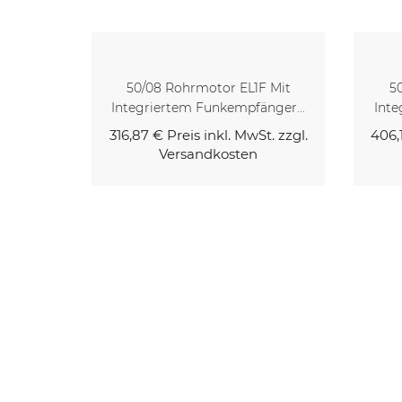
F Mit
50/40 Rohrmotor EL1F Mit
4
nger...
Integriertem Funkempfänger...
Int
t. zzgl.
406,10 €
Preis inkl. MwSt. zzgl.
316,
Versandkosten
Kaufen
Kaufen