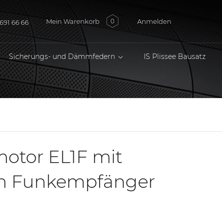
Mein Warenkorb
Anmelden
0
691 66 66
Sicherungs- und Dämmfedern
IS Plissee Bausatz
otor EL1F mit
em Funkempfänger