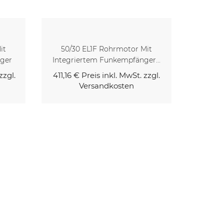
it
50/20 EL1F Rohrmotor Mit
50/1
r...
Integriertem Funkempfänger...
Integr
zzgl.
355,52 €
Preis inkl. MwSt. zzgl.
335,74
Versandkosten
Kaufen
Kaufen