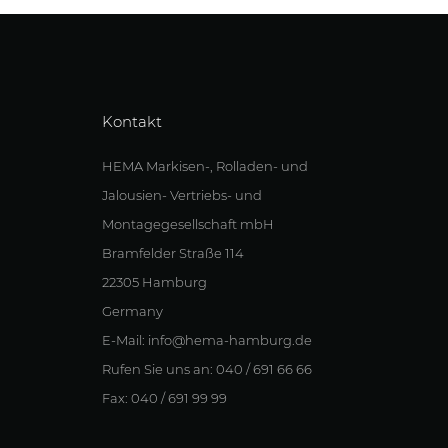
Kontakt
HEMA Markisen-, Rolladen- und
Jalousien- Vertriebs- und
Montagegesellschaft mbH
Bramfelder Straße 114
22305 Hamburg
Germany
E-Mail: info@hema-hamburg.de
Rufen Sie uns an: 040 / 691 66 66
Fax: 040 / 691 99 99