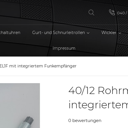
040 / 
chaltuhren
Gurt- und Schnurleitrollen
Wickler
Impressum
EL1F mit integriertem Funkempfänger
40/12 Rohrm
integriert
0 bewertungen