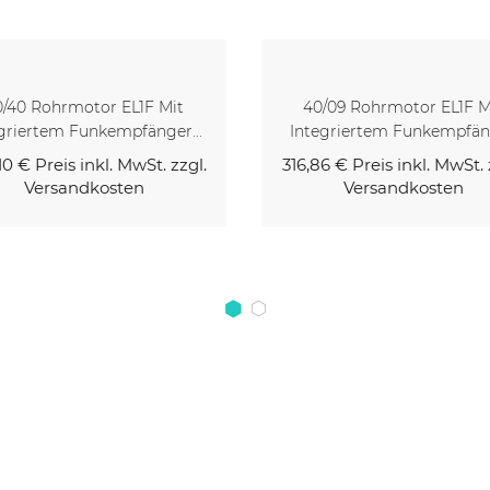
0/09 Rohrmotor EL1F Mit
50/30 EL1F Rohrmotor M
egriertem Funkempfänger
Integriertem Funkempfänge
86 €
Preis inkl. MwSt. zzgl.
411,16 €
Preis inkl. MwSt. 
Versandkosten
Versandkosten
Kaufen